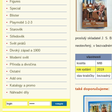
Figures
Special
Blister
Playmobil 1-2-3
Starověk
Středověk
proslulý skladatel J. S. 
Svět pirátů
neotevřený, v bezvadné
Divoký západ a 1900
vlastnosti
Moderní svět
kvalita
MIB
Příroda a divočina
rok vydání
2019
Ostatní
stav krabičky
bezvadný
Add ons
Katalogy a promo
také doporučujeme:
Náhradní díly