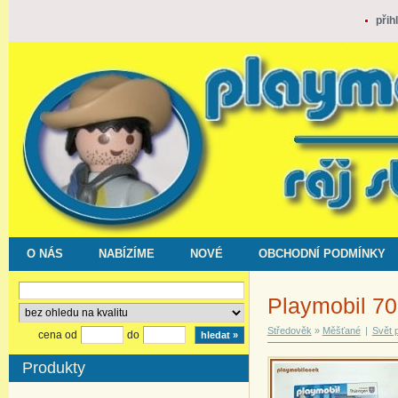
přih
O NÁS
NABÍZÍME
NOVÉ
OBCHODNÍ PODMÍNKY
Playmobil 7
Středověk
»
Měšťané
|
Svět p
cena od
do
Produkty